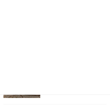
を作って手渡しできる「Misoca」が最
高だった話
こんにちは。便利屋トランスフォーム代
表の中山です。今回は私の見積書の作成
方法についてシェアします。よかったら
参考にしてみてください。✍️ お客様の
お宅で、見積書づくりに困っていませんか？続きをみる
【はじめての自己紹介】今更ながら...
皆さんのノートを拝見していると、自己
紹介を載せている方が多いことに気づき
ました。よく考えたら、自分はまだ自己
紹介をしていなかった……。続きをみる