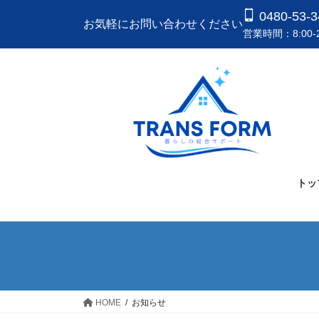
コ
ナ
0480-53-3
お気軽にお問い合わせください
ン
ビ
営業時間：8:00-2
テ
ゲ
ン
ー
ツ
シ
へ
ョ
ス
ン
キ
に
ッ
移
プ
動
トッ
HOME
お知らせ