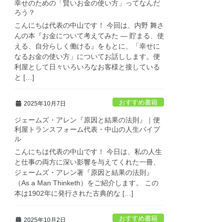
幸せのための「賢いお金の使い方」ってなんだ
ろう？
こんにちは代表の中山です！ 今回は、内野 舞さ
んの本『お金について考えてみた ― 貯まる、使
える、自分らしく働ける』をもとに、「幸せに
なるお金の使い方」についてお話しします。便
利屋として日々いろいろなお客様と接している
と […]
おすすめ書籍
2025年10月7日
ジェームズ・アレン『原因と結果の法則』｜便
利屋トランスフォーム代表・中山の人生バイブ
ル
こんにちは代表の中山です！ 今日は、私の人生
と仕事の両方に深い影響を与えてくれた一冊、
ジェームズ・アレン著『原因と結果の法則』
（As a Man Thinketh）をご紹介します。 この
本は1902年に発行された古典的な […]
おすすめ書籍
2025年10月2日