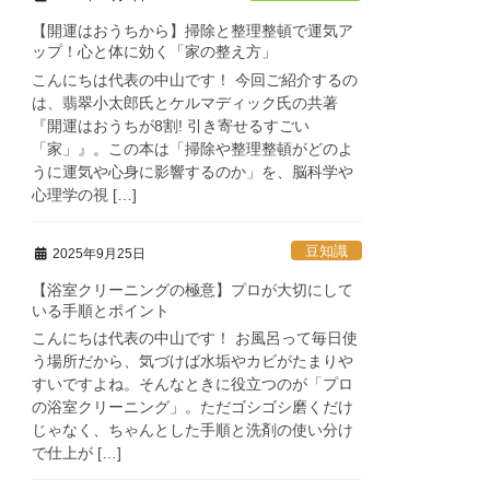
【開運はおうちから】掃除と整理整頓で運気ア
ップ！心と体に効く「家の整え方」
こんにちは代表の中山です！ 今回ご紹介するの
は、翡翠小太郎氏とケルマディック氏の共著
『開運はおうちが8割! 引き寄せるすごい
「家」』。この本は「掃除や整理整頓がどのよ
うに運気や心身に影響するのか」を、脳科学や
心理学の視 […]
豆知識
2025年9月25日
【浴室クリーニングの極意】プロが大切にして
いる手順とポイント
こんにちは代表の中山です！ お風呂って毎日使
う場所だから、気づけば水垢やカビがたまりや
すいですよね。そんなときに役立つのが「プロ
の浴室クリーニング」。ただゴシゴシ磨くだけ
じゃなく、ちゃんとした手順と洗剤の使い分け
で仕上が […]